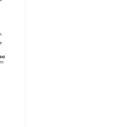
u.
e
MI
em