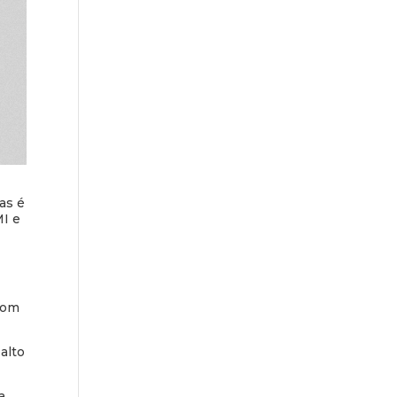
as é
MI e
 com
alto
a