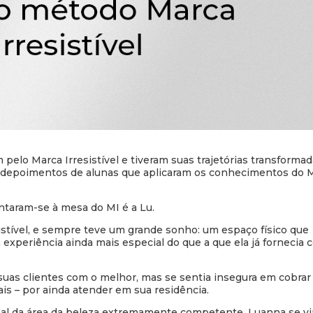
pelo Marca Irresistível e tiveram suas trajetórias transformad
r depoimentos de alunas que aplicaram os conhecimentos do 
taram-se à mesa do MI é a Lu.
istível, e sempre teve um grande sonho: um espaço físico que
experiência ainda mais especial do que a que ela já fornecia
uas clientes com o melhor, mas se sentia insegura em cobrar 
is – por ainda atender em sua residência.
onal da área da beleza extremamente competente, Luanna se vi