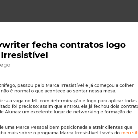
ywriter fecha contratos logo
rresistível
fego
ráfego, passou pelo Marca Irresistível e já começou a colher
e não é normal o que acontece ao sentar nessa mesa.
r sua vaga no MI, com determinação e fogo para aplicar todas
tado foi precioso: assim que entrou, ela já fechou dois contrat
e Alunas: um excelente lugar de networking e formação de
e uma Marca Pessoal bem posicionada a atrair clientes que
aiba mais sobre o programa Marca Irresistível través do
meu si