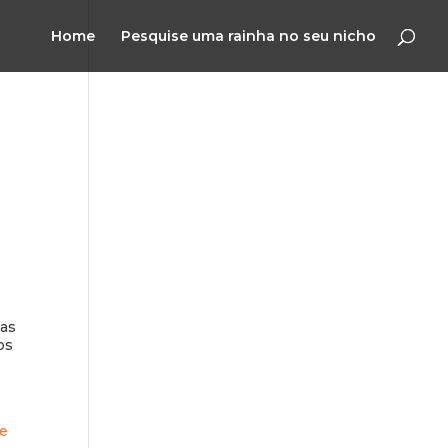
Home
Pesquise uma rainha no seu nicho
 as
os
te