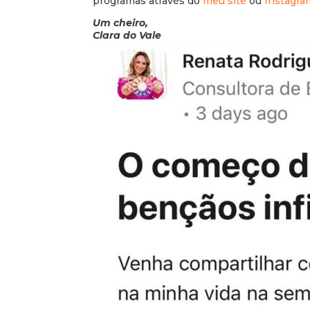
programas através do
meu site
ou
Instagra
Um cheiro,
Clara do Vale